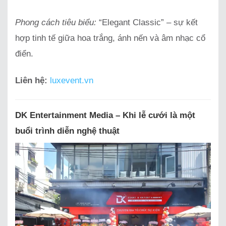
Phong cách tiêu biểu:
“Elegant Classic” – sự kết
hợp tinh tế giữa hoa trắng, ánh nến và âm nhạc cổ
điển.
Liên hệ:
luxevent.vn
DK Entertainment Media – Khi lễ cưới là một
buổi trình diễn nghệ thuật