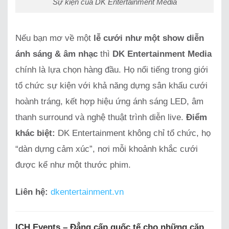
Sự kiện của DK Entertainment Media
Nếu bạn mơ về một
lễ cưới như một show diễn
ánh sáng & âm nhạc
thì
DK Entertainment Media
chính là lựa chọn hàng đầu. Họ nổi tiếng trong giới
tổ chức sự kiện với khả năng dựng sân khấu cưới
hoành tráng, kết hợp hiệu ứng ánh sáng LED, âm
thanh surround và nghệ thuật trình diễn live.
Điểm
khác biệt:
DK Entertainment không chỉ tổ chức, họ
“dàn dựng cảm xúc”, nơi mỗi khoảnh khắc cưới
được kể như một thước phim.
Liên hệ:
dkentertainment.vn
ICH Events – Đẳng cấp quốc tế cho những cặp