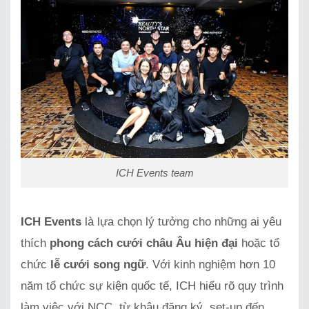
ICH Events team
ICH Events
là lựa chọn lý tưởng cho những ai yêu
thích
phong cách cưới châu Âu hiện đại
hoặc tổ
chức
lễ cưới song ngữ
. Với kinh nghiệm hơn 10
năm tổ chức sự kiện quốc tế, ICH hiểu rõ quy trình
làm việc với NCC, từ khâu đăng ký, set-up đến