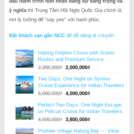
đầu hành trình hôn nhân bằng sự sang trọng và
ý nghĩa
thì Trung Tâm Hội Nghị Quốc Gia chính là
nơi lý tưởng để “say yes” với hạnh phúc.
Đặt khách sạn gần NCC
để dễ dàng di chuyển.
Halong Dolphin Cruise with Scenic
Routes and Premium Service
Original
Current
2,350,000
₫
2,000,000
₫
price
price
Two Days, One Night on Syrena
was:
is:
Cruise Experience for Indian Travelers
2,350,000₫.
2,000,000₫.
Original
Current
5,000,000
₫
4,000,000
₫
price
price
Perfect Two Days, One Night Escape
was:
is:
on Pelican Cruise for Indian Travelers
5,000,000₫.
4,000,000₫.
Original
Current
4,500,000
₫
3,800,000
₫
price
price
Premier Village Halong Bay — Villas
was:
is: