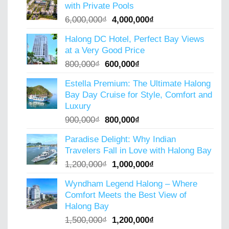
with Private Pools
4,500,000₫.
3,800,000₫.
Original
Current
6,000,000
₫
4,000,000
₫
price
price
Halong DC Hotel, Perfect Bay Views
was:
is:
at a Very Good Price
6,000,000₫.
4,000,000₫.
Original
Current
800,000
₫
600,000
₫
price
price
Estella Premium: The Ultimate Halong
was:
is:
Bay Day Cruise for Style, Comfort and
800,000₫.
600,000₫.
Luxury
Original
Current
900,000
₫
800,000
₫
price
price
Paradise Delight: Why Indian
was:
is:
Travelers Fall in Love with Halong Bay
900,000₫.
800,000₫.
Original
Current
1,200,000
₫
1,000,000
₫
price
price
Wyndham Legend Halong – Where
was:
is:
Comfort Meets the Best View of
1,200,000₫.
1,000,000₫.
Halong Bay
Original
Current
1,500,000
₫
1,200,000
₫