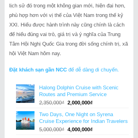
lịch sử đó trong một không gian mới, hiện đại hơn,
phù hợp hơn với vị thế của Việt Nam trong thế kỷ
XXI. Hiểu được hành trình này cũng chính là cách
để hiểu đúng vai trò, giá trị và ý nghĩa của Trung
Tâm Hội Nghị Quốc Gia trong đời sống chính trị, xã
hội Việt Nam hôm nay.
Đặt khách sạn gần NCC
để dễ dàng di chuyển.
Halong Dolphin Cruise with Scenic
Routes and Premium Service
Original
Current
2,350,000
₫
2,000,000
₫
price
price
Two Days, One Night on Syrena
was:
is:
Cruise Experience for Indian Travelers
2,350,000₫.
2,000,000₫.
Original
Current
5,000,000
₫
4,000,000
₫
price
price