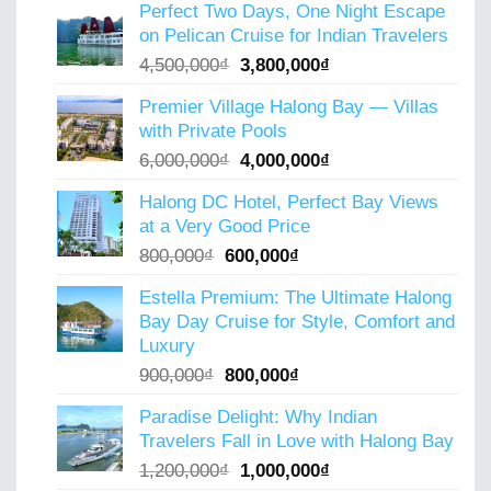
Perfect Two Days, One Night Escape
was:
is:
on Pelican Cruise for Indian Travelers
5,000,000₫.
4,000,000₫.
Original
Current
4,500,000
₫
3,800,000
₫
price
price
Premier Village Halong Bay — Villas
was:
is:
with Private Pools
4,500,000₫.
3,800,000₫.
Original
Current
6,000,000
₫
4,000,000
₫
price
price
Halong DC Hotel, Perfect Bay Views
was:
is:
at a Very Good Price
6,000,000₫.
4,000,000₫.
Original
Current
800,000
₫
600,000
₫
price
price
Estella Premium: The Ultimate Halong
was:
is:
Bay Day Cruise for Style, Comfort and
800,000₫.
600,000₫.
Luxury
Original
Current
900,000
₫
800,000
₫
price
price
Paradise Delight: Why Indian
was:
is:
Travelers Fall in Love with Halong Bay
900,000₫.
800,000₫.
Original
Current
1,200,000
₫
1,000,000
₫