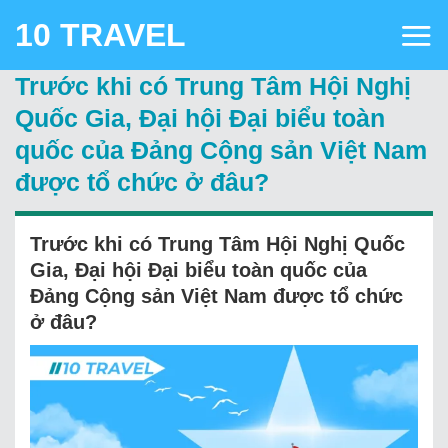
Skip
10 TRAVEL
to
content
Trước khi có Trung Tâm Hội Nghị
Quốc Gia, Đại hội Đại biểu toàn
quốc của Đảng Cộng sản Việt Nam
được tổ chức ở đâu?
Trước khi có Trung Tâm Hội Nghị Quốc
Gia, Đại hội Đại biểu toàn quốc của
Đảng Cộng sản Việt Nam được tổ chức
ở đâu?