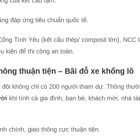
ọng của kết cấu tạm.
ng đáp ứng tiêu chuẩn quốc tế.
Cổng Tình Yêu (kết cấu thép/ composit lớn), NCC 
ều kiện để thi công an toàn.
 thông thuận tiện – Bãi đỗ xe khổng lồ
 đôi không chỉ có 200 người tham dự. Thông thườ
ười
khi tính cả gia đình, bạn bè, khách mời, nhà tà
nh chính, giao thông cực thuận tiện.