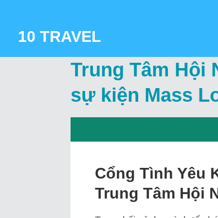
Skip
to
content
10 TRAVEL
Trung Tâm Hội N
sự kiện Mass L
Cổng Tình Yêu K
Trung Tâm Hội 