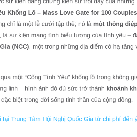
ức sự kiện đang chứng kiến sự trỗi dậy của nhữn
êu Khổng Lồ – Mass Love Gate for 100 Couples
 chỉ là một lễ cưới tập thể; nó là
một thông điệp
là sự kiện mang tính biểu tượng của tình yêu – đặ
 Gia (NCC)
, một trong những địa điểm có hạ tầng 
qua một “Cổng Tình Yêu” khổng lồ trong không gi
ng linh – hình ảnh đó đủ sức trở thành
khoảnh kh
 đặc biệt trong đời sống tinh thần của cộng đồng.
tại Trung Tâm Hội Nghị Quốc Gia từ chi phí đến 