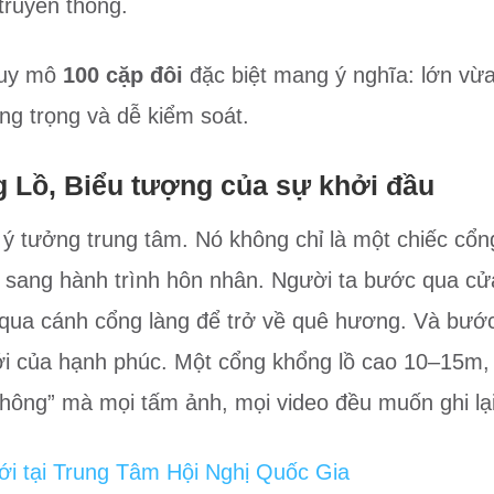
truyền thông.
quy mô
100 cặp đôi
đặc biệt mang ý nghĩa: lớn vừ
ng trọng và dễ kiểm soát.
 Lồ, Biểu tượng của sự khởi đầu
 ý tưởng trung tâm. Nó không chỉ là một chiếc cổn
sang hành trình hôn nhân. Người ta bước qua cửa
 qua cánh cổng làng để trở về quê hương. Và bư
i của hạnh phúc. Một cổng khổng lồ cao 10–15m, 
thông” mà mọi tấm ảnh, mọi video đều muốn ghi lại
ưới tại Trung Tâm Hội Nghị Quốc Gia