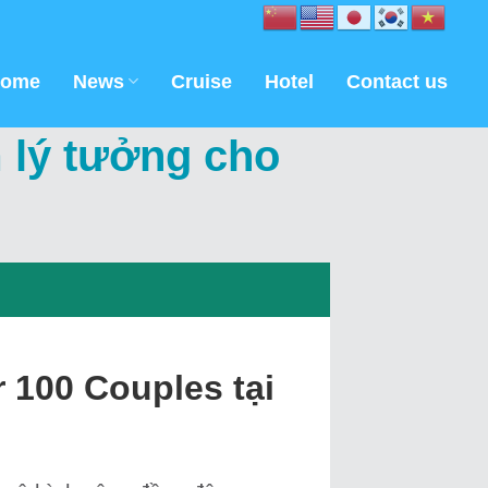
ome
News
Cruise
Hotel
Contact us
 lý tưởng cho
 100 Couples tại